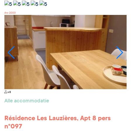
Arc 2000
x 8
Alle accommodatie
Résidence Les Lauzières, Apt 8 pers
n°097