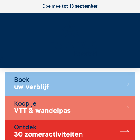
Doe mee
tot 13 september
Live
Boek
uw verblijf
Koop je
VTT & wandelpas
Ontdek
30 zomeractiviteiten