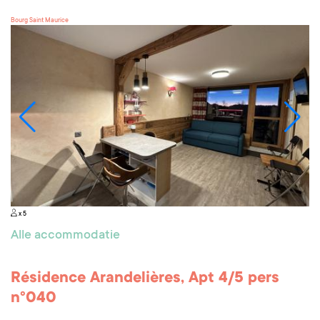
Bourg Saint Maurice
x 5
Alle accommodatie
Résidence Arandelières, Apt 4/5 pers
n°040