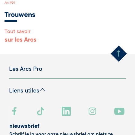
Arc 1950
Trouwens
Tout savoir
Remonter en haut 
sur les Arcs
Les Arcs Pro
Liens utiles
nieuwsbrief
Schrijf je in voor onze nieuwsbrief om niets te