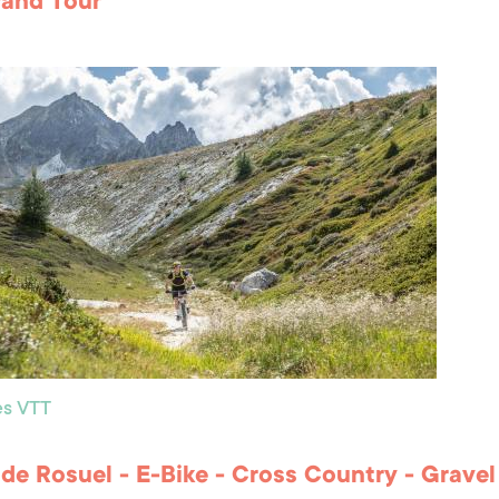
rand Tour
res VTT
 de Rosuel - E-Bike - Cross Country - Gravel