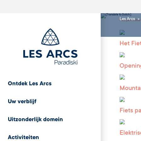
Les Arcs
Fiets park routes
Het Fie
Openin
Ontdek Les Arcs
Mounta
Uw verblijf
Fiets p
Uitzonderlijk domein
Elektri
Activiteiten