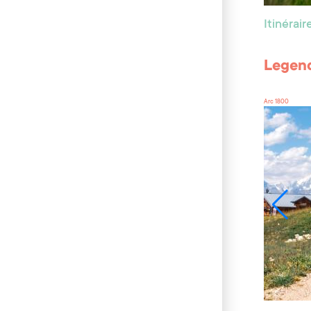
Itinérai
Legend
Arc 1800