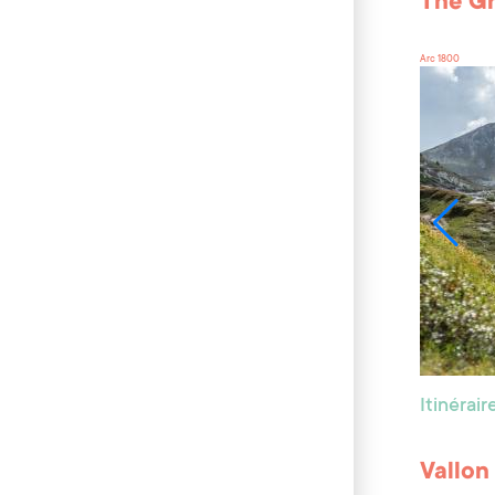
The G
Arc 1800
Itinérai
Vallon