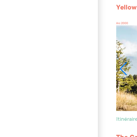
Yellow
Arc 2000
Itinérai