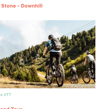
 Stone - Downhill
res VTT