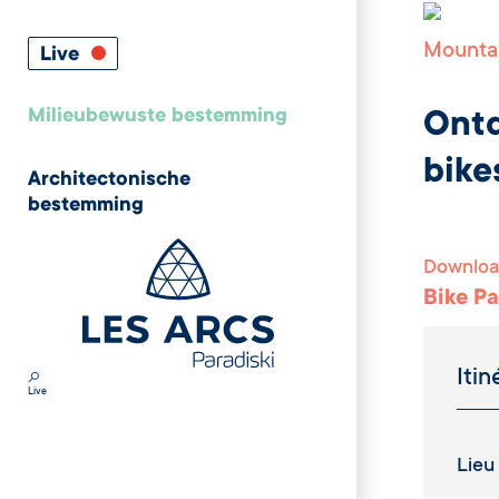
Mountai
Live
Milieubewuste bestemming
Ontd
bike
Architectonische
bestemming
Downloa
Bike Pa
Live
Lieu