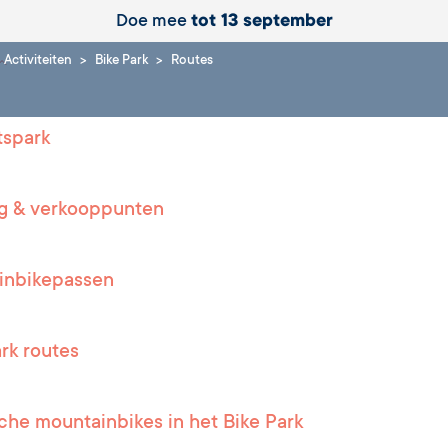
Doe mee
tot 13 september
Activiteiten
Bike Park
Routes
tspark
g & verkooppunten
inbikepassen
ark routes
sche mountainbikes in het Bike Park