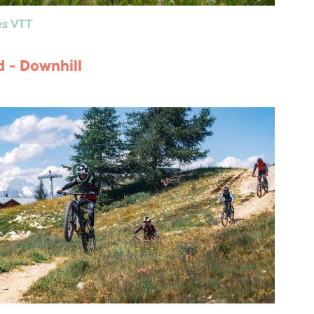
res VTT
 - Downhill