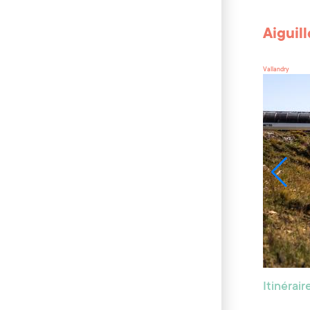
Aiguil
Vallandry
Itinérai