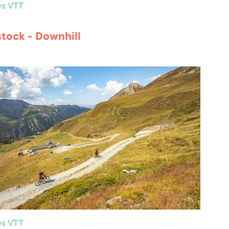
res VTT
ock - Downhill
res VTT