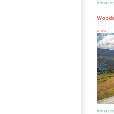
Itinérai
Woodst
Arc 1800
Itinérai