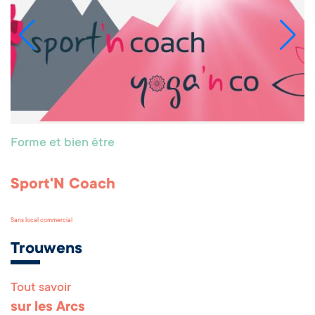
Forme et bien être
Sport'N Coach
Sans local commercial
Trouwens
Tout savoir
Remonter en haut 
sur les Arcs