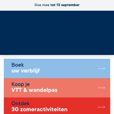
Doe mee
tot 13 september
Live
Boek
uw verblijf
Koop je
VTT & wandelpas
Ontdek
30 zomeractiviteiten