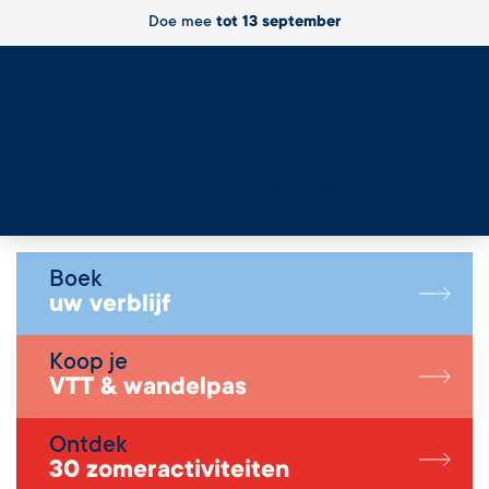
Doe mee
tot 13 september
Live
Boek
uw verblijf
Koop je
VTT & wandelpas
Ontdek
30 zomeractiviteiten