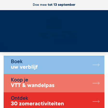
Doe mee
tot 13 september
Live
Boek
uw verblijf
Koop je
VTT & wandelpas
Ontdek
30 zomeractiviteiten