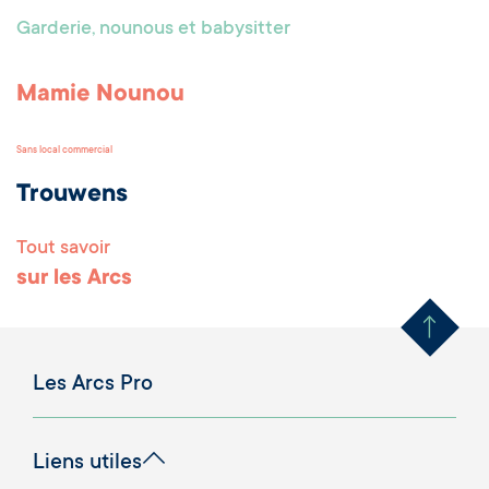
Garderie, nounous et babysitter
Mamie Nounou
Sans local commercial
Trouwens
Tout savoir
Remonter en haut 
sur les Arcs
Les Arcs Pro
Liens utiles