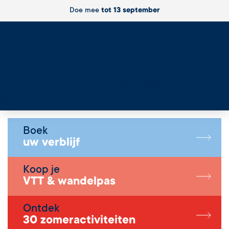
Doe mee
tot 13 september
Live
Boek
uw verblijf
Koop je
VTT & wandelpas
Ontdek
30 zomeractiviteiten