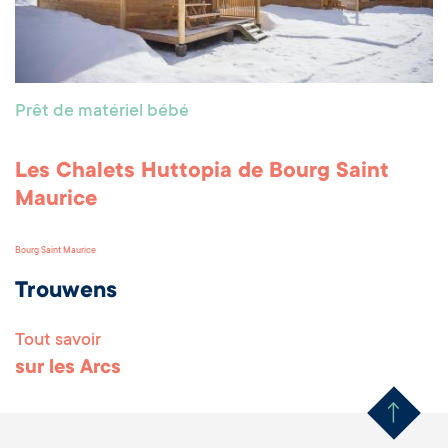
Prêt de matériel bébé
Les Chalets Huttopia de Bourg Saint
Maurice
Bourg Saint Maurice
Trouwens
Tout savoir
Remonter en haut 
sur les Arcs