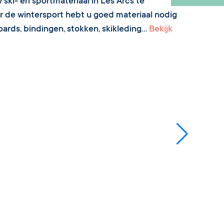
ski- en sportmateriaal in Les Arcs te
or de wintersport hebt u goed materiaal nodig
oards, bindingen, stokken, skikleding...
Bekijk