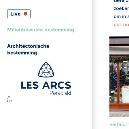
Bereid
zoeken
Live
om in a
ook on
Milieubewuste bestemming
Architectonische
bestemming
Live
Verhuur 