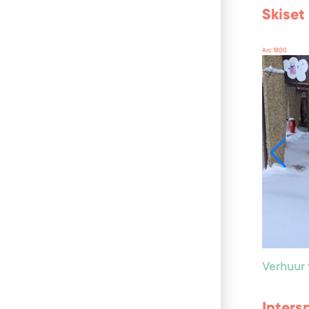
Skiset
Arc 1800
Verhuur 
Inter