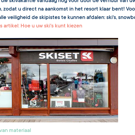
 uw skivakantie vandaag nog voor door de verhuur van uw 
, zodat u direct na aankomst in het resort klaar bent! Vo
lle veiligheid de skipistes te kunnen afdalen: ski's, snowb
s artikel: Hoe u uw ski's kunt kiezen
van materiaal