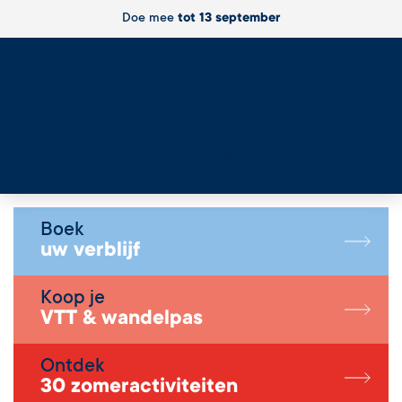
Doe mee
tot 13 september
Live
Boek
uw verblijf
Koop je
VTT & wandelpas
Ontdek
30 zomeractiviteiten