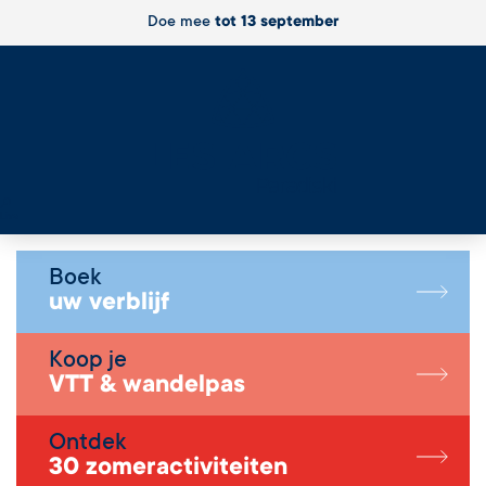
Doe mee
tot 13 september
Live
Boek
uw verblijf
Koop je
VTT & wandelpas
Ontdek
30 zomeractiviteiten