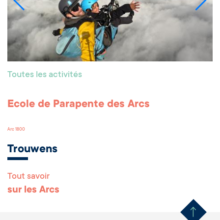
Toutes les activités
Ecole de Parapente des Arcs
Arc 1800
Trouwens
Tout savoir
Remonter en haut 
sur les Arcs