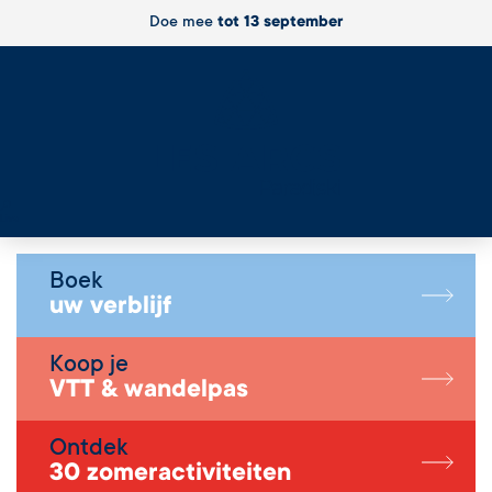
Doe mee
tot 13 september
Live
Boek
uw verblijf
Koop je
VTT & wandelpas
Ontdek
30 zomeractiviteiten