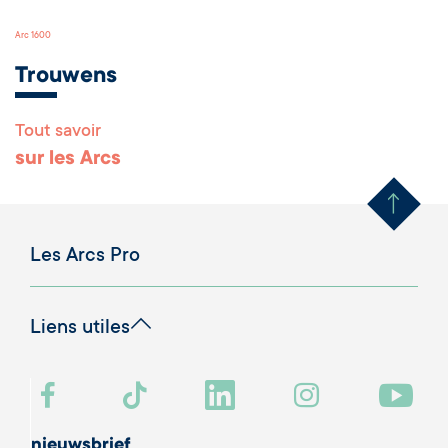
Arc 1600
Trouwens
Tout savoir
Remonter en haut 
sur les Arcs
Les Arcs Pro
Liens utiles
nieuwsbrief