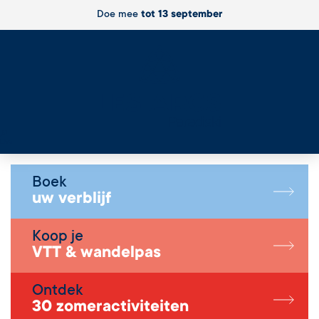
Doe mee
tot 13 september
Live
Boek
uw verblijf
Koop je
VTT & wandelpas
Ontdek
30 zomeractiviteiten