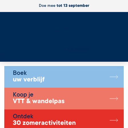
Doe mee
tot 13 september
Live
Boek
uw verblijf
Koop je
VTT & wandelpas
Ontdek
30 zomeractiviteiten