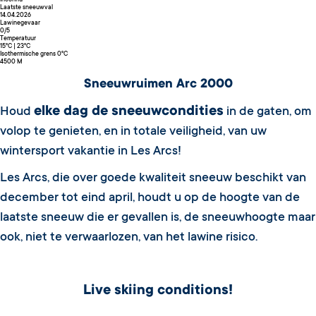
Inconnu
Laatste sneeuwval
14.04.2026
Lawinegevaar
0/5
Temperatuur
15°C |
23°C
Isothermische grens 0°C
4500 M
Sneeuwruimen Arc 2000
elke dag de sneeuwcondities
Houd
in de gaten, om
volop te genieten, en in totale veiligheid, van uw
wintersport vakantie in Les Arcs!
Les Arcs, die over goede kwaliteit sneeuw beschikt van
december tot eind april, houdt u op de hoogte van de
laatste sneeuw die er gevallen is, de sneeuwhoogte maar
ook, niet te verwaarlozen, van het lawine risico.
Live skiing conditions!