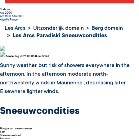
Stations
Arc 2000
Arc 1600 / Arc 1800
Aiguille Rouge
Les Arcs
Uitzonderlijk domein
Berg domein
Les Arcs Paradiski Sneeuwcondities
Donderdag
2026.08.06
0 cm
Soleil
Sunny weather, but risk of showers everywhere in the
afternoon. In the afternoon moderate north-
northwesterly winds in Maurienne ; decreasing later.
Elsewhere lighter winds.
Sneeuwcondities
Hoogte van verse sneeuw
1 cm
Sneeuw kwaliteit