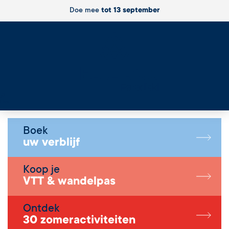
Doe mee
tot 13 september
Live
Boek
uw verblijf
Koop je
VTT & wandelpas
Ontdek
30 zomeractiviteiten