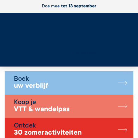
Doe mee
tot 13 september
Live
Boek
uw verblijf
Koop je
VTT & wandelpas
Ontdek
30 zomeractiviteiten