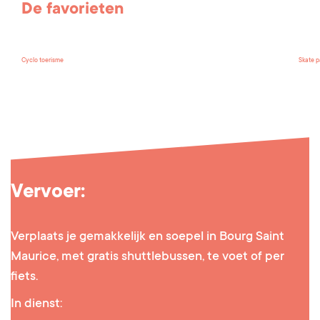
De favorieten
Cyclo toerisme
Skate p
Vervoer:
Verplaats je gemakkelijk en soepel in Bourg Saint
Maurice, met gratis shuttlebussen, te voet of per
fiets.
In dienst: