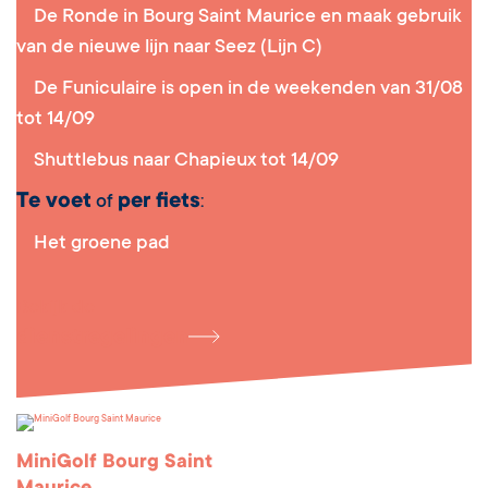
De Ronde in Bourg Saint Maurice en maak gebruik
van de nieuwe lijn naar Seez (Lijn C)
De Funiculaire is open in de weekenden van 31/08
tot 14/09
Shuttlebus naar Chapieux tot 14/09
Te voet
per fiets
of
:
Het groene pad
Bekijk de
dienstregelingen
MiniGolf Bourg Saint