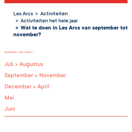
Les Arcs
Activiteiten
Activiteiten het hele jaar
Wat te doen in Les Arcs van september tot
Wat te doen in Les
november?
Arcs van september
tot november?
September > November
Juli > Augustus
September > November
December > April
Mei
Juni