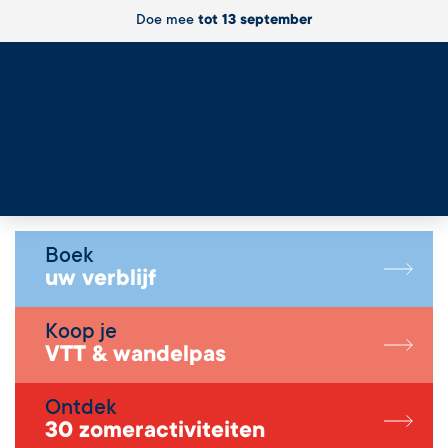
Doe mee
tot 13 september
Live
Boek
uw verblijf
Koop je
VTT & wandelpas
Ontdek
30 zomeractiviteiten