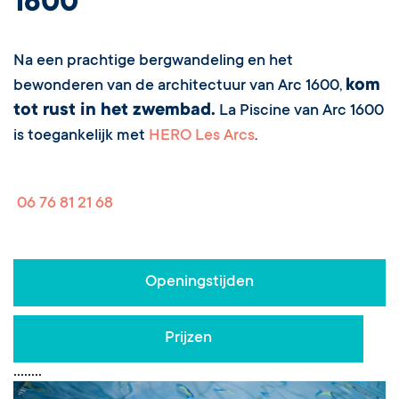
1600
Na een prachtige bergwandeling en het
kom
bewonderen van de architectuur van Arc 1600,
tot rust in het zwembad.
La Piscine van Arc 1600
is toegankelijk met
HERO Les Arcs
.
06 76 81 21 68
Openingstijden
Prijzen
•
•
•
•
•
•
•
•