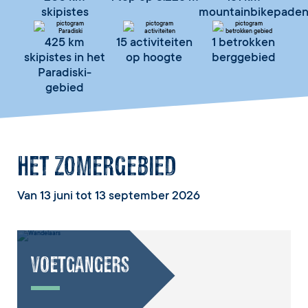
skipistes
mountainbikepade
425 km
15 activiteiten
1 betrokken
skipistes in het
op hoogte
berggebied
Paradiski-
gebied
Het zomergebied
Van 13 juni tot 13 september 2026
VOETGANGERS