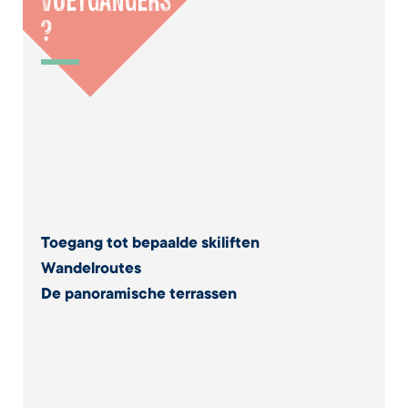
VOETGANGERS
?
Toegang tot bepaalde skiliften
Wandelroutes
De panoramische terrassen