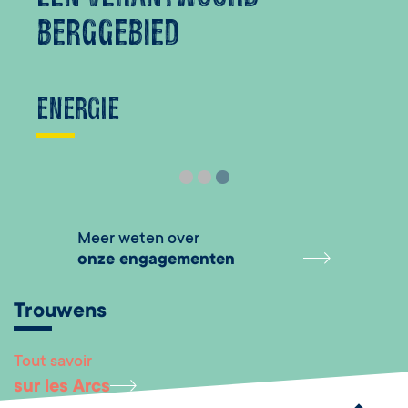
berggebied
ENERGIE
Meer weten over
onze engagementen
Trouwens
Tout savoir
Remonter en haut 
sur les Arcs