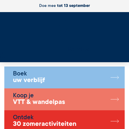
Doe mee
tot 13 september
Live
Boek
uw verblijf
Koop je
VTT & wandelpas
Ontdek
30 zomeractiviteiten