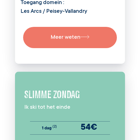
Toegang domein :
Les Arcs / Peisey-Vallandry
Meer weten
SLIMME ZONDAG
Ik ski tot het einde
54€
(2)
1 dag