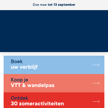
Doe mee
tot 13 september
Live
Boek
uw verblijf
Koop je
VTT & wandelpas
Ontdek
30 zomeractiviteiten