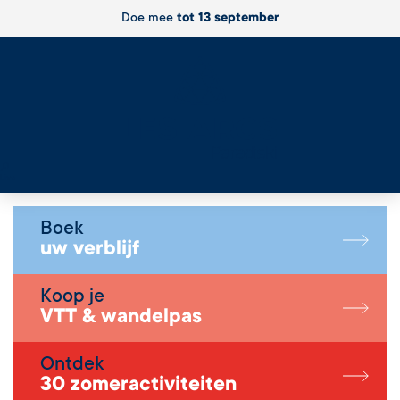
Doe mee
tot 13 september
Live
Boek
uw verblijf
Koop je
VTT & wandelpas
Ontdek
30 zomeractiviteiten