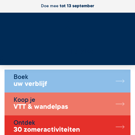
Doe mee
tot 13 september
Live
Boek
uw verblijf
Koop je
VTT & wandelpas
Ontdek
30 zomeractiviteiten