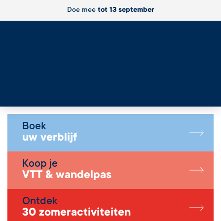
Doe mee
tot 13 september
Live
Boek
uw verblijf
Koop je
VTT & wandelpas
Ontdek
30 zomeractiviteiten