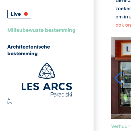
Bereid
zoeken
Live
om in a
ook on
Milieubewuste bestemming
Architectonische
bestemming
Live
Verhuur 