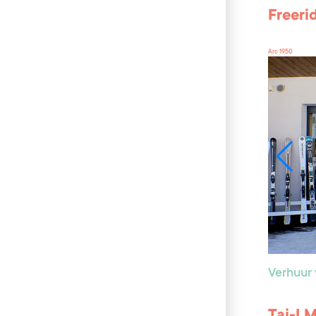
Freeri
Arc 1950
Verhuur 
Taj-I 