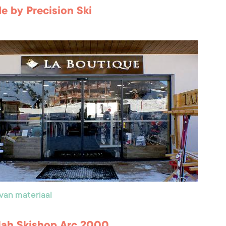
de by Precision Ski
van materiaal
Mah Skishop Arc 2000