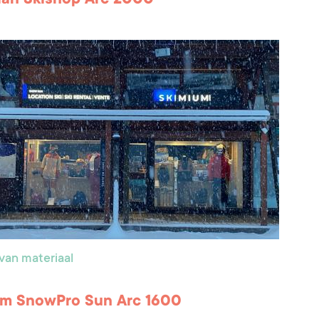
van materiaal
um SnowPro Sun Arc 1600