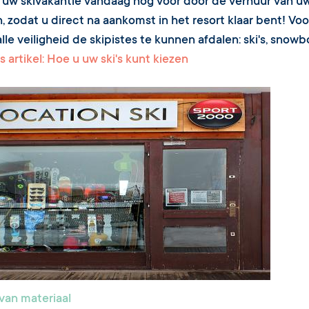
 uw skivakantie vandaag nog voor door de verhuur van uw 
, zodat u direct na aankomst in het resort klaar bent! Vo
lle veiligheid de skipistes te kunnen afdalen: ski's, snowb
s artikel: Hoe u uw ski's kunt kiezen
van materiaal