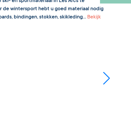
ski- en sportmateriaal in Les Arcs te
or de wintersport hebt u goed materiaal nodig
oards, bindingen, stokken, skikleding...
Bekijk