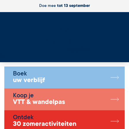
Doe mee
tot 13 september
Live
Boek
uw verblijf
Koop je
VTT & wandelpas
Ontdek
30 zomeractiviteiten