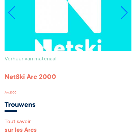
Verhuur van materiaal
NetSki Arc 2000
Arc 2000
Trouwens
Tout savoir
Remonter en haut 
sur les Arcs