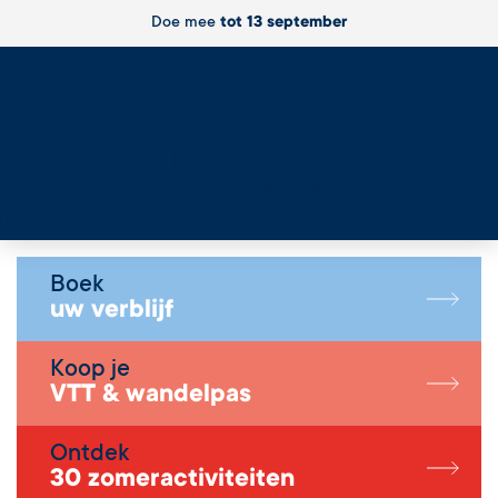
Doe mee
tot 13 september
Live
Boek
uw verblijf
Koop je
VTT & wandelpas
Ontdek
30 zomeractiviteiten