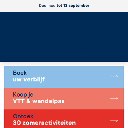
Doe mee
tot 13 september
Live
Boek
uw verblijf
Koop je
VTT & wandelpas
Ontdek
30 zomeractiviteiten