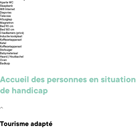
Aparte WC
Slaapbank
Wifi Internet
Diepvries
Televisie
Afzuigkap
Magnetron
Bed 90 cm
Bed 160 cm
3 badkamers (privé)
Inductie kookplaat
Koffiezetapparaat
Ketel
Koffiezetapparaat
Stofzuiger
Babymateriaal
Haard / Houtkachel
Oven
Badkuip
Accueil des personnes en situation
de handicap
Tourisme adapté