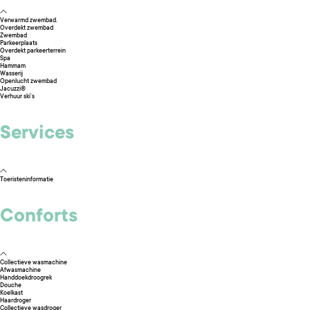
Verwarmd zwembad.
Overdekt zwembad
Zwembad
Parkeerplaats
Overdekt parkeerterrein
Spa
Hammam
Wasserij
Openlucht zwembad
Jacuzzi®
Verhuur ski’s
Services
Toeristeninformatie
Conforts
Collectieve wasmachine
Afwasmachine
Handdoekdroogrek
Douche
Koelkast
Haardroger
Collectieve wasdroger