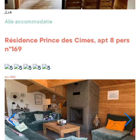
x 8
Alle accommodatie
Résidence Prince des Cimes, apt 8 pers
n°169
Arc 1950