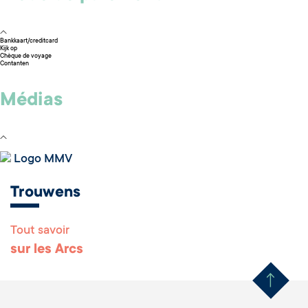
Bankkaart/creditcard
Kijk op
Chèque de voyage
Contanten
Médias
Logo MMV
Trouwens
Tout savoir
Remonter en haut 
sur les Arcs