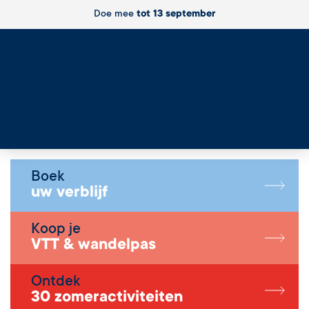
Doe mee
tot 13 september
Live
Boek
uw verblijf
Koop je
VTT & wandelpas
Ontdek
30 zomeractiviteiten