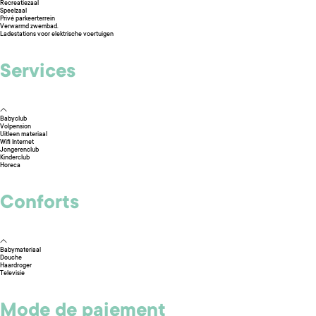
Recreatiezaal
Speelzaal
Privé parkeerterrein
Verwarmd zwembad.
Ladestations voor elektrische voertuigen
Services
Babyclub
Volpension
Uitleen materiaal
Wifi Internet
Jongerenclub
Kinderclub
Horeca
Conforts
Babymateriaal
Douche
Haardroger
Televisie
Mode de paiement