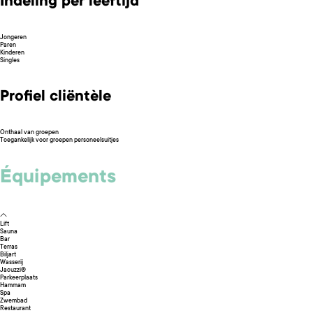
Indeling per leeftijd
Jongeren
Paren
Kinderen
Singles
Profiel cliëntèle
Onthaal van groepen
Toegankelijk voor groepen personeelsuitjes
Équipements
Lift
Sauna
Bar
Terras
Biljart
Wasserij
Jacuzzi®
Parkeerplaats
Hammam
Spa
Zwembad
Restaurant