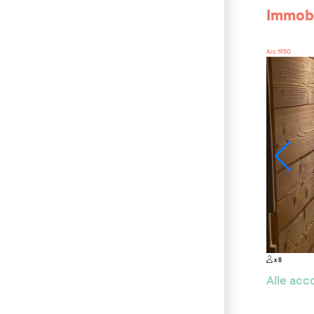
Immobi
Arc 1950
x 8
Alle ac