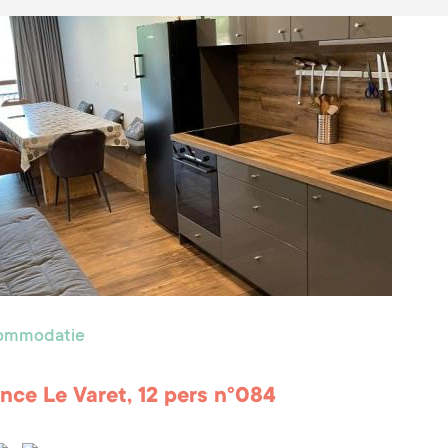
commodatie
nce Le Varet, 12 pers n°084