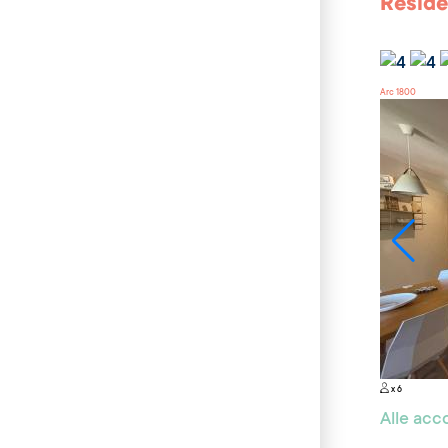
Réside
Arc 1800
x 6
Alle ac