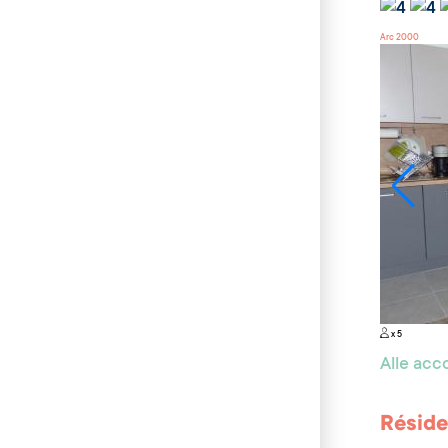
Arc 2000
x 5
Alle ac
Réside