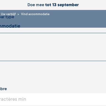
Doe mee
tot 13 september
Uw verblijf
Vind accommodatie
ar type
ibre