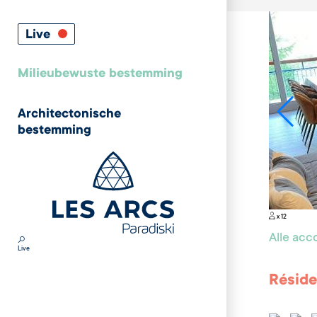
Live
Milieubewuste bestemming
Architectonische
bestemming
x 12
Alle ac
Live
Réside