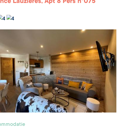
nce Lauzières, Apt 8 Pers n°075
commodatie