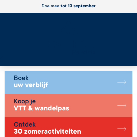
Doe mee
tot 13 september
Live
Boek
uw verblijf
Koop je
VTT & wandelpas
Ontdek
30 zomeractiviteiten