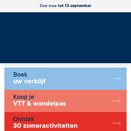
Doe mee
tot 13 september
Live
Boek
uw verblijf
Koop je
VTT & wandelpas
Ontdek
30 zomeractiviteiten