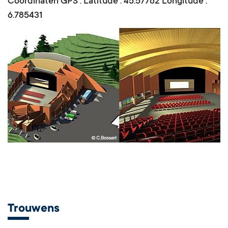
Coördinaten GPS : Latitude : 45.57762 Longitude :
6.785431
Trouwens