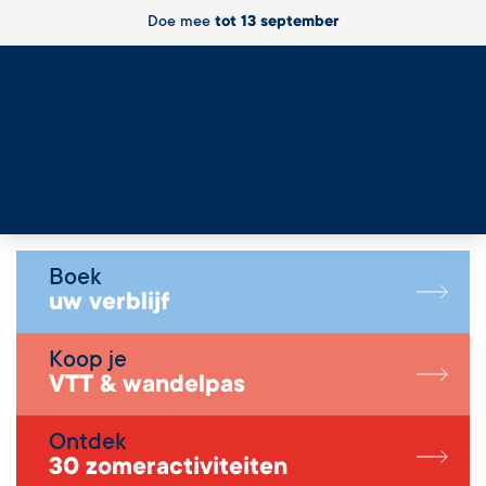
Doe mee
tot 13 september
Live
Boek
uw verblijf
Koop je
VTT & wandelpas
Ontdek
30 zomeractiviteiten