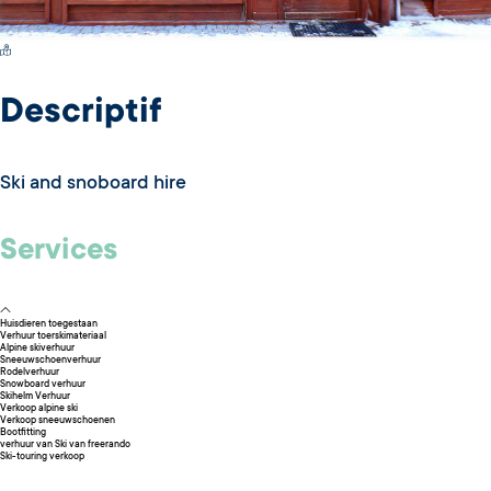
Switch Carte/Photos
Descriptif
Ski and snoboard hire
Services
Huisdieren toegestaan
Verhuur toerskimateriaal
Alpine skiverhuur
Sneeuwschoenverhuur
Rodelverhuur
Snowboard verhuur
Skihelm Verhuur
Verkoop alpine ski
Verkoop sneeuwschoenen
Bootfitting
verhuur van Ski van freerando
Ski-touring verkoop