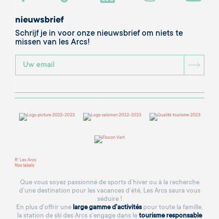
nieuwsbrief
Schrijf je in voor onze nieuwsbrief om niets te
missen van les Arcs!
BOU
R' Les Arcs
Nos labels
Que vous soyez passionné de sports d’hiver ou à la recherche
d’une destination pour les vacances d’été, Les Arcs saura vous
séduire !
En plus d'offrir une
large gamme d'activités
pour toute la famille,
la station de ski des Arcs s'engage dans le
tourisme responsable