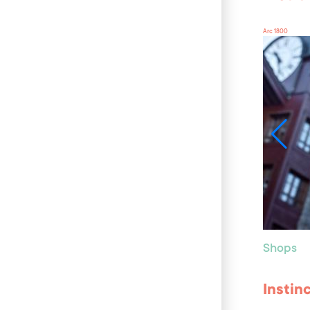
Arc 1800
Shops
Instin