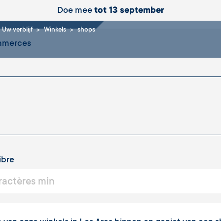
s
Doe mee
tot 13 september
Uw verblijf
Winkels
shops
ommerces
ibre