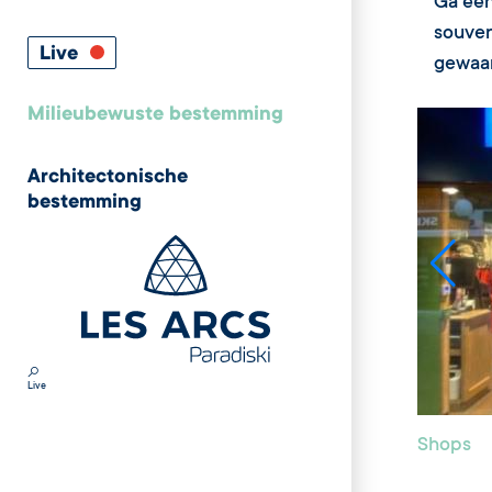
Ga één
souven
Live
gewaa
Milieubewuste bestemming
Architectonische
bestemming
Live
Shops