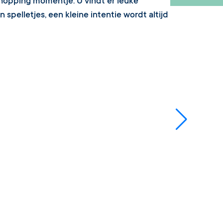
shopping momentje. U vindt er leuke
spelletjes, een kleine intentie wordt altijd