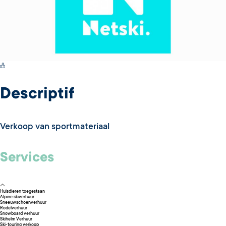
Switch Carte/Photos
Descriptif
Verkoop van sportmateriaal
Services
Huisdieren toegestaan
Alpine skiverhuur
Sneeuwschoenverhuur
Rodelverhuur
Snowboard verhuur
Skihelm Verhuur
Ski-touring verkoop