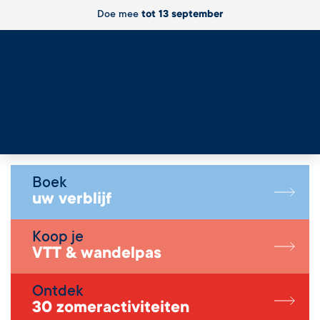
Doe mee
tot 13 september
Live
Boek
uw verblijf
Koop je
VTT & wandelpas
Ontdek
30 zomeractiviteiten