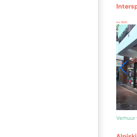
Inters
Arc 1800
Verhuur 
Alpisk