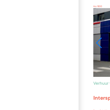
Arc 1800
Verhuur 
Inters