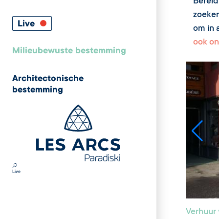
Bereid
zoeken
Live
om in a
ook on
Milieubewuste bestemming
Architectonische
bestemming
Live
Verhuur 