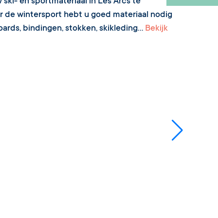
ski- en sportmateriaal in Les Arcs te
or de wintersport hebt u goed materiaal nodig
oards, bindingen, stokken, skikleding...
Bekijk