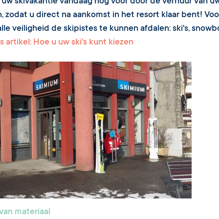
 uw skivakantie vandaag nog voor door de verhuur van uw 
, zodat u direct na aankomst in het resort klaar bent! Vo
lle veiligheid de skipistes te kunnen afdalen: ski's, snowb
s artikel: Hoe u uw ski's kunt kiezen
van materiaal