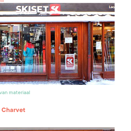
rice
van materiaal
i Charvet