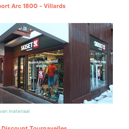
port Arc 1800 - Villards
van materiaal
i Discount Tournavelles