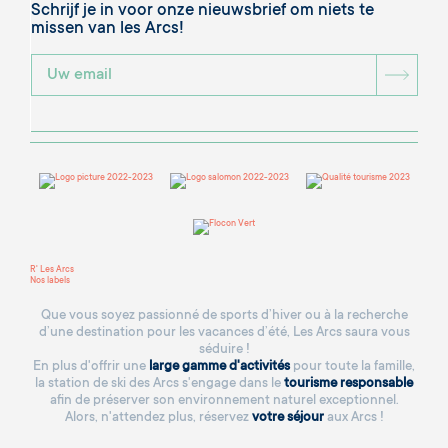
Schrijf je in voor onze nieuwsbrief om niets te
missen van les Arcs!
BOU
R' Les Arcs
Nos labels
Que vous soyez passionné de sports d’hiver ou à la recherche
d’une destination pour les vacances d’été, Les Arcs saura vous
séduire !
En plus d'offrir une
large gamme d'activités
pour toute la famille,
la station de ski des Arcs s'engage dans le
tourisme responsable
afin de préserver son environnement naturel exceptionnel.
Alors, n'attendez plus, réservez
votre séjour
aux Arcs !