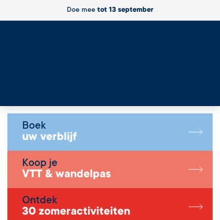
Doe mee
tot 13 september
Live
Boek
uw verblijf
Koop je
VTT & wandelpas
Ontdek
30 zomeractiviteiten