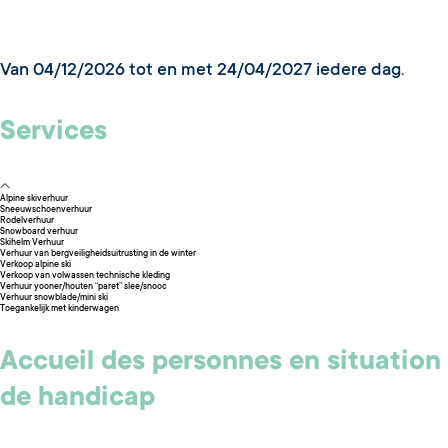
Van 04/12/2026 tot en met 24/04/2027 iedere dag.
Services
Alpine skiverhuur
Sneeuwschoenverhuur
Rodelverhuur
Snowboard verhuur
Skihelm Verhuur
Verhuur van bergveiligheidsuitrusting in de winter
Verkoop alpine ski
Verkoop van volwassen technische kleding
Verhuur yooner/houten “paret” slee/snooc
Verhuur snowblade/mini ski
Toegankelijk met kinderwagen
Accueil des personnes en situation
de handicap