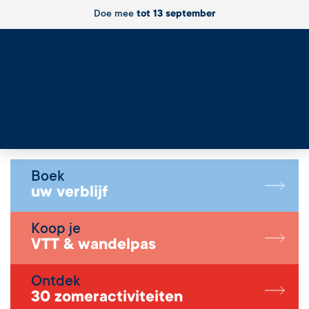
Doe mee
tot 13 september
Live
Boek
uw verblijf
Koop je
VTT & wandelpas
Ontdek
30 zomeractiviteiten