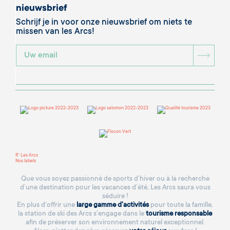
nieuwsbrief
Schrijf je in voor onze nieuwsbrief om niets te
missen van les Arcs!
BOU
R' Les Arcs
Nos labels
Que vous soyez passionné de sports d’hiver ou à la recherche
d’une destination pour les vacances d’été, Les Arcs saura vous
séduire !
En plus d'offrir une
large gamme d'activités
pour toute la famille,
la station de ski des Arcs s'engage dans le
tourisme responsable
afin de préserver son environnement naturel exceptionnel.