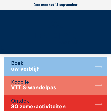
Doe mee
tot 13 september
Live
Boek
uw verblijf
Koop je
VTT & wandelpas
Ontdek
30 zomeractiviteiten