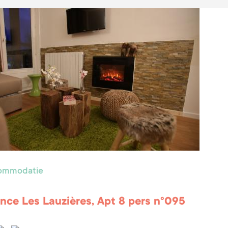
commodatie
nce Les Lauzières, Apt 8 pers n°095