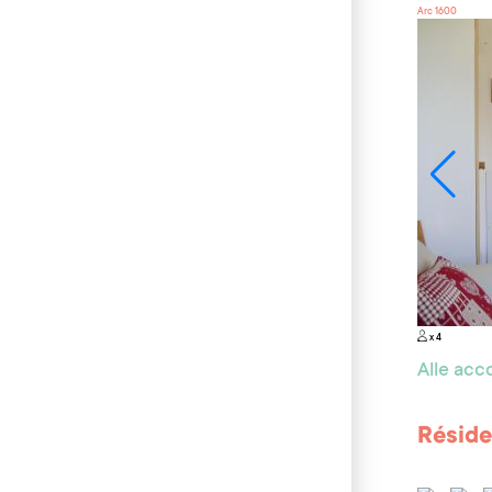
Arc 1600
x 4
Alle ac
Réside