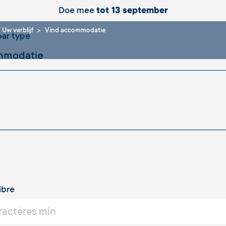
Doe mee
tot 13 september
Uw verblijf
Vind accommodatie
ar type
ibre