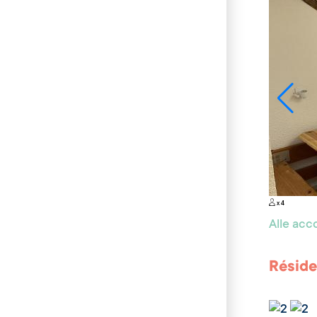
x 4
Alle ac
Réside