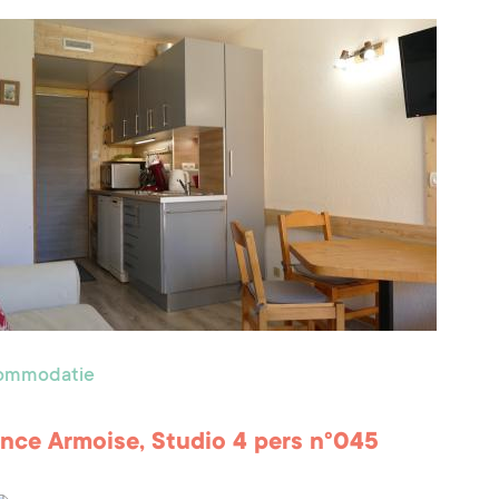
commodatie
nce Armoise, Studio 4 pers n°045