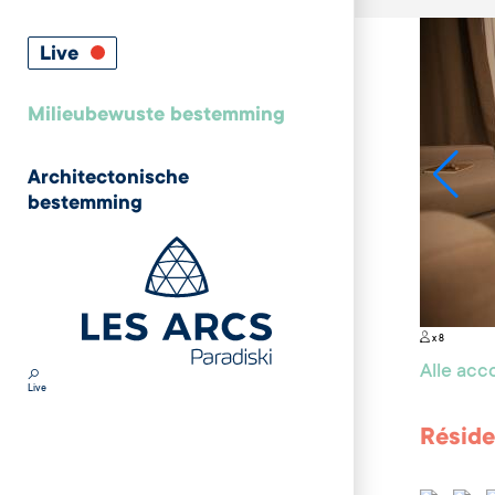
Live
Milieubewuste bestemming
Architectonische
bestemming
x 8
Alle ac
Live
Réside