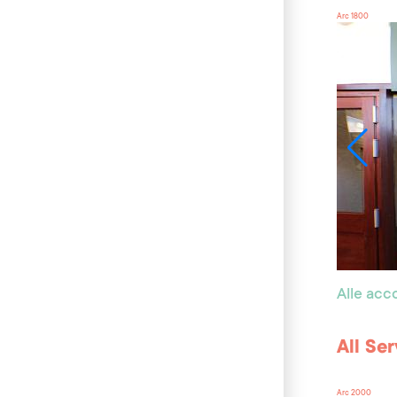
Arc 1800
Alle ac
All Se
Arc 2000