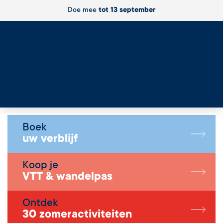
Doe mee
tot 13 september
Live
Boek
uw verblijf
Koop je
VTT & wandelpas
Ontdek
30 zomeractiviteiten