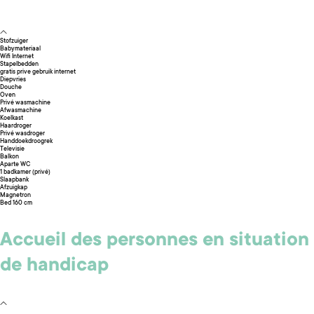
Stofzuiger
Babymateriaal
Wifi Internet
Stapelbedden
gratis prive gebruik internet
Diepvries
Douche
Oven
Privé wasmachine
Afwasmachine
Koelkast
Haardroger
Privé wasdroger
Handdoekdroogrek
Televisie
Balkon
Aparte WC
1 badkamer (privé)
Slaapbank
Afzuigkap
Magnetron
Bed 160 cm
Accueil des personnes en situation
de handicap