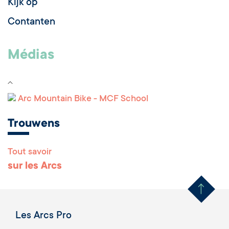
Kijk op
Contanten
Médias
Arc Mountain Bike - MCF School
Trouwens
Tout savoir
Remonter en haut 
sur les Arcs
Les Arcs Pro