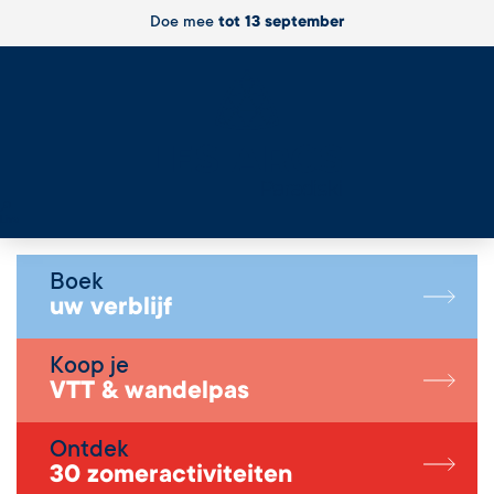
Doe mee
tot 13 september
Live
Boek
uw verblijf
Koop je
VTT & wandelpas
Ontdek
30 zomeractiviteiten