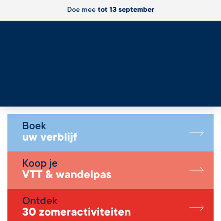
Doe mee
tot 13 september
Live
Boek
uw verblijf
Koop je
VTT & wandelpas
Ontdek
30 zomeractiviteiten