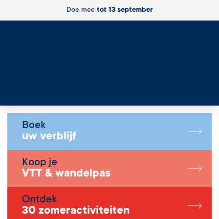
Doe mee
tot 13 september
Live
Boek
uw verblijf
Koop je
VTT & wandelpas
Ontdek
30 zomeractiviteiten