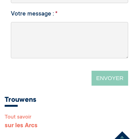
Votre message :
*
Trouwens
Tout savoir
Remonter en haut 
sur les Arcs