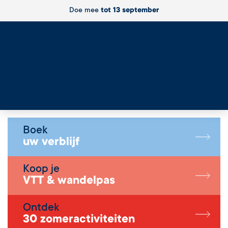
Doe mee
tot 13 september
Live
Boek
uw verblijf
Koop je
VTT & wandelpas
Ontdek
30 zomeractiviteiten