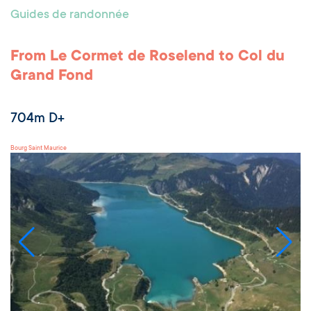
Guides de randonnée
From Le Cormet de Roselend to Col du
Grand Fond
704m D+
Bourg Saint Maurice