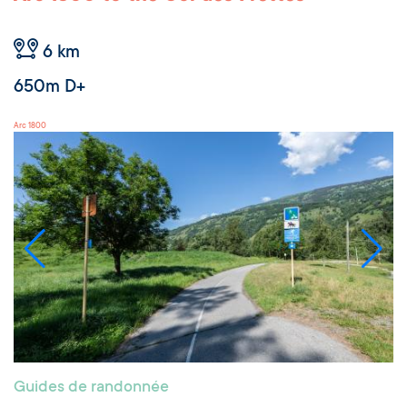
6 km
650m D+
Arc 1800
Guides de randonnée