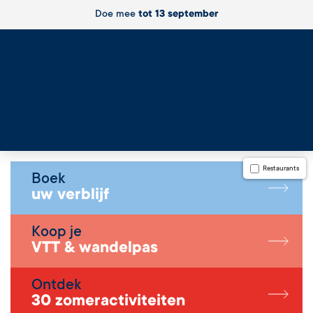
Doe mee
tot 13 september
Live
Restaurants
Boek
uw verblijf
Koop je
VTT & wandelpas
Ontdek
30 zomeractiviteiten