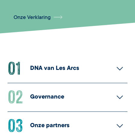
Onze Verklaring
01
DNA van Les Arcs
02
HET ONTSTAAN VAN EEN
Governance
OORSPRONKELIJKE
03
GEMEENSCHAP
EEN MEERVOUDIG BESTUUR!
Onze partners