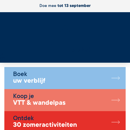
Doe mee
tot 13 september
Live
Boek
uw verblijf
Koop je
VTT & wandelpas
Ontdek
30 zomeractiviteiten