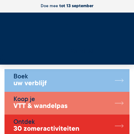
Doe mee
tot 13 september
Live
Boek
uw verblijf
Koop je
VTT & wandelpas
Ontdek
30 zomeractiviteiten