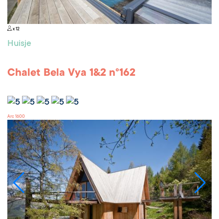
x 12
Huisje
Chalet Bela Vya 1&2 n°162
Arc 1600