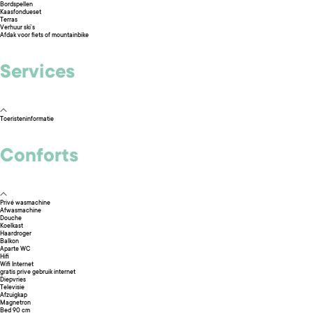
Bordspellen
Kaasfondueset
Terras
Verhuur ski’s
Afdak voor fiets of mountainbike
Services
Toeristeninformatie
Conforts
Privé wasmachine
Afwasmachine
Douche
Koelkast
Haardroger
Balkon
Aparte WC
Hifi
Wifi Internet
gratis prive gebruik internet
Diepvries
Televisie
Afzuigkap
Magnetron
Bed 90 cm