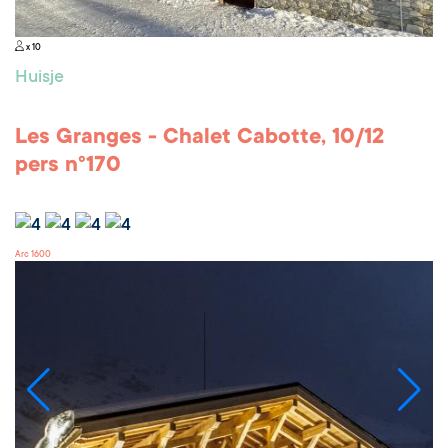
x 10
Huisje
Les Granges - Chalet Cabotte, 10/12
pers n°170
Arc 1600