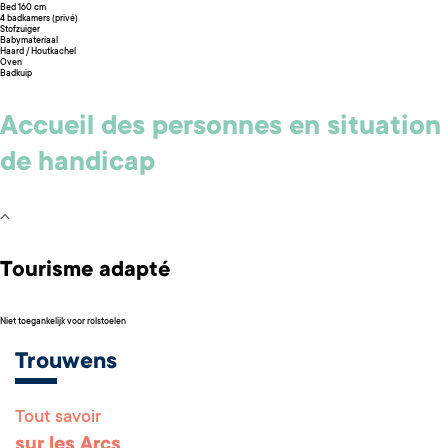
Bed 160 cm
4 badkamers (privé)
Stofzuiger
Babymateriaal
Haard / Houtkachel
Oven
Badkuip
Accueil des personnes en situation
de handicap
Tourisme adapté
Niet toegankelijk voor rolstoelen
Trouwens
Tout savoir
sur les Arcs