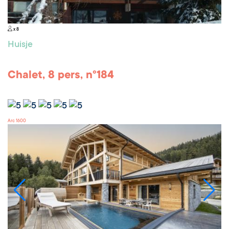
x 8
Huisje
Chalet, 8 pers, n°184
Arc 1600