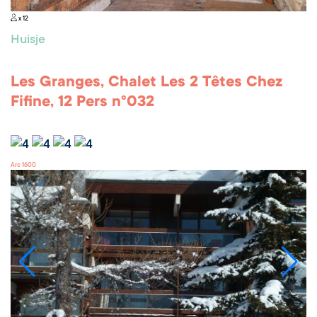
x 12
Huisje
Les Granges, Chalet Les 2 Têtes Chez
Fifine, 12 Pers n°032
Arc 1600