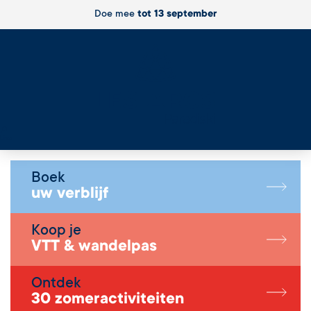
Doe mee
tot 13 september
Live
Boek
uw verblijf
Koop je
VTT & wandelpas
Ontdek
30 zomeractiviteiten