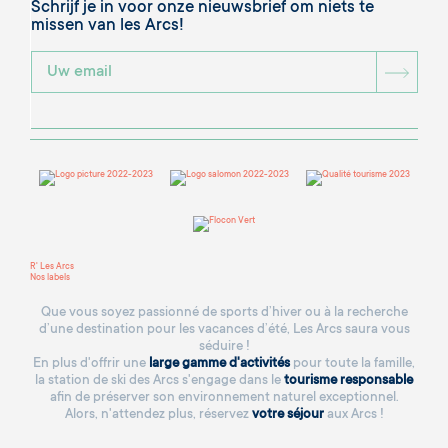
Schrijf je in voor onze nieuwsbrief om niets te
missen van les Arcs!
BOU
R' Les Arcs
Nos labels
Que vous soyez passionné de sports d’hiver ou à la recherche
d’une destination pour les vacances d’été, Les Arcs saura vous
séduire !
En plus d'offrir une
large gamme d'activités
pour toute la famille,
la station de ski des Arcs s'engage dans le
tourisme responsable
afin de préserver son environnement naturel exceptionnel.
Alors, n'attendez plus, réservez
votre séjour
aux Arcs !