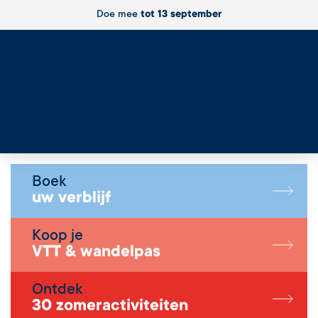
Doe mee
tot 13 september
Live
Boek
uw verblijf
Koop je
VTT & wandelpas
Ontdek
30 zomeractiviteiten