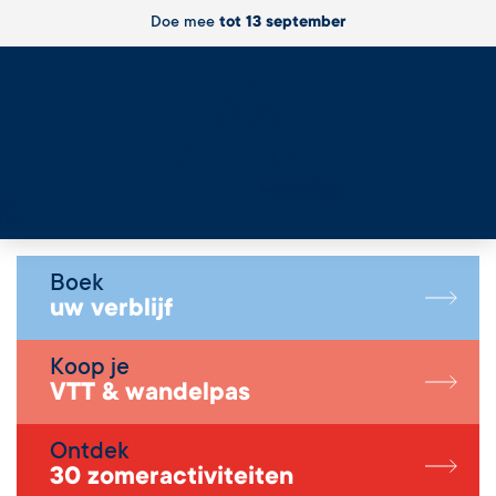
Doe mee
tot 13 september
Live
Boek
uw verblijf
Koop je
VTT & wandelpas
Ontdek
30 zomeractiviteiten