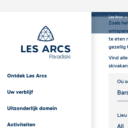
Na h
Les Arcs
Zoals he
ontspann
te eten 
gezellig
Vind all
skivakan
Ontdek Les Arcs
Où so
Uw verblijf
Uitzonderlijk domein
Lieu
Activiteiten