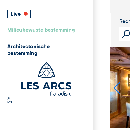
Live
Rech
Milieubewuste bestemming
Architectonische
bestemming
Live