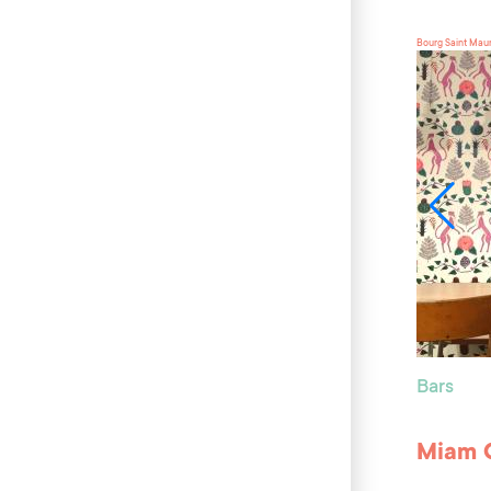
Bourg Saint Mau
Bars
Miam 