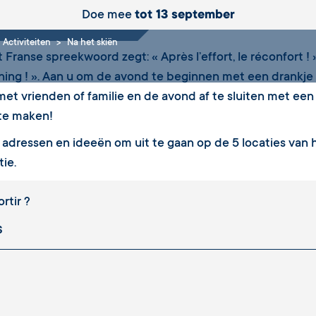
et skiën
Doe mee
tot 13 september
Activiteiten
Na het skiën
t Franse spreekwoord zegt: « Après l’effort, le réconfort !
ing ! ». Aan u om de avond te beginnen met een drankje 
met vrienden of familie en de avond af te sluiten met een
 te maken!
e adressen en ideeën om uit te gaan op de 5 locaties van h
tie.
rtir ?