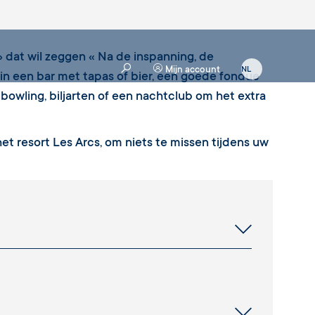
 » dat wil zeggen « Na de inspanning, de
Mijn account
in een bar met tapas of bier, een goede fondue
 bowling, biljarten of een nachtclub om het extra
et resort Les Arcs, om niets te missen tijdens uw