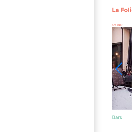
La Fol
Arc 1800
Bars