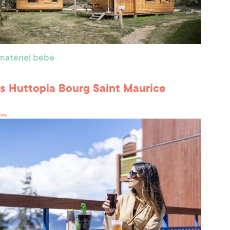
matériel bébé
s Huttopia Bourg Saint Maurice
rice