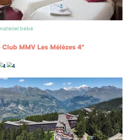
matériel bébé
e Club MMV Les Mélèzes 4*