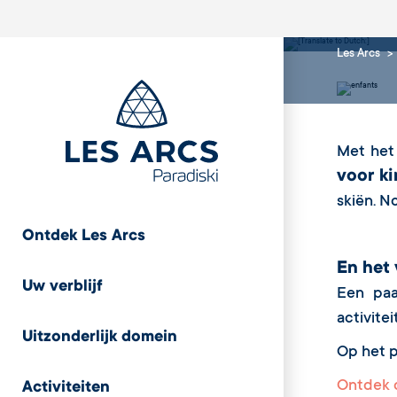
acco
Les Arcs
Met het
voor ki
skiën. N
Ontdek Les Arcs
En het 
Uw verblijf
Een paa
activite
Uitzonderlijk domein
Op het p
Ontdek d
Activiteiten