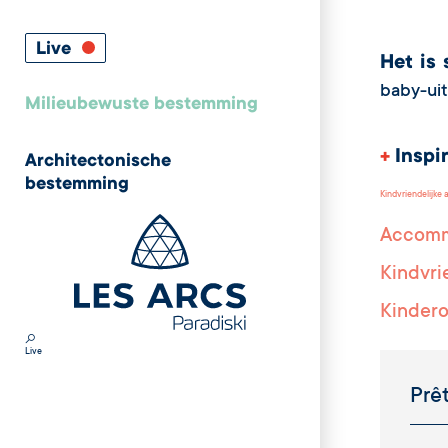
Live
Het is 
baby-uit
Milieubewuste bestemming
+
Inspi
Architectonische
bestemming
Kindvriendelijke
Accomm
Kindvri
Kinder
Live