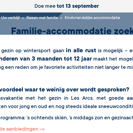
mmodatie
Doe mee
tot 13 september
Uw verblijf
Reizen met familie
Kindvriendelijke accommodatie
Familie-accommodatie zoek
in alle rust
 gezin op wintersport gaan
is mogelijk – e
nderen van 3 maanden tot 12 jaar
maakt het mogeli
og een reden om je favoriete activiteiten niet langer te m
voordeel waar te weinig over wordt gesproken?
svakantie met het gezin in Les Arcs, met goede aa
iten voor jong en oud en nog steeds ideale sneeuwconditi
rogramma: ’s ochtends skiën, ’s middags zon en gezinsacti
e aanbiedingen -->