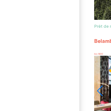
Prêt de 
Belamb
Arc 1800