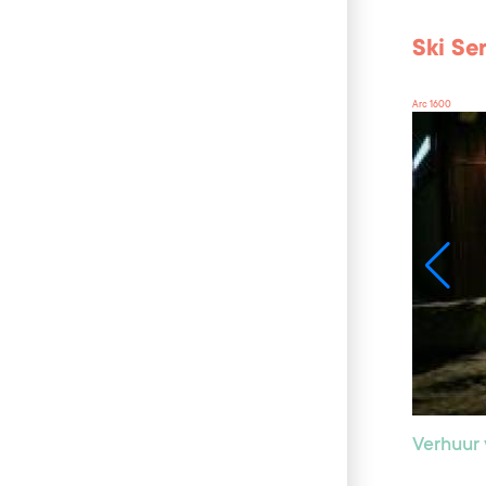
Ski Se
Arc 1600
Verhuur 