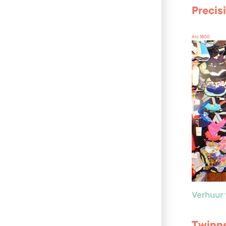
Precis
Arc 1800
Verhuur 
Twinne