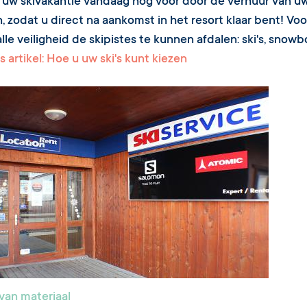
 uw skivakantie vandaag nog voor door de verhuur van uw 
, zodat u direct na aankomst in het resort klaar bent! Vo
lle veiligheid de skipistes te kunnen afdalen: ski's, snowb
s artikel: Hoe u uw ski's kunt kiezen
van materiaal