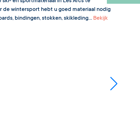
ski- en sportmateriaal in Les Arcs te
or de wintersport hebt u goed materiaal nodig
oards, bindingen, stokken, skikleding...
Bekijk