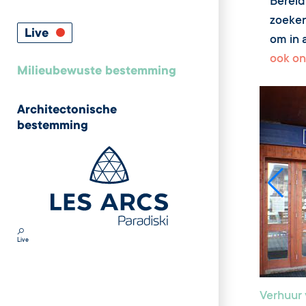
Bereid
zoeken
Live
om in a
ook on
Milieubewuste bestemming
Architectonische
bestemming
Live
Verhuur 