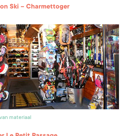
ion Ski – Charmettoger
van materiaal
r Le Petit Passage