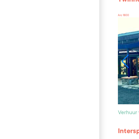
Arc 1800
Verhuur 
Inters